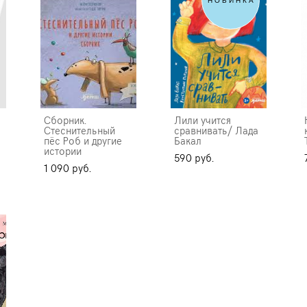
НОВИНКА
Сборник.
Лили учится
Стеснительный
сравнивать/ Лада
пёс Роб и другие
Бакал
истории
590 pуб.
1 090 pуб.