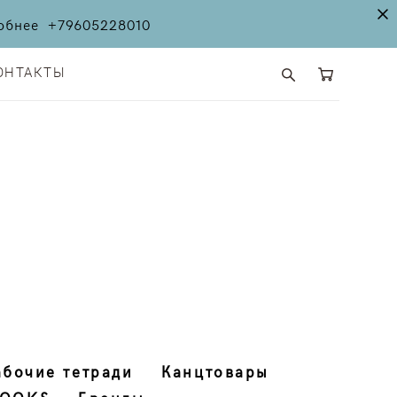
дробнее
+79605228010
ОНТАКТЫ
ОНТАКТЫ
абочие тетради
Канцтовары