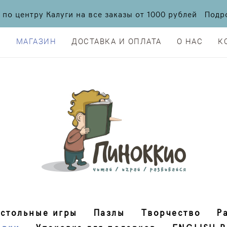
а по центру Калуги на все заказы от 1000 рублей По
Я
МАГАЗИН
ДОСТАВКА И ОПЛАТА
О НАС
К
Я
МАГАЗИН
ДОСТАВКА И ОПЛАТА
О НАС
К
стольные игры
Пазлы
Творчество
Р