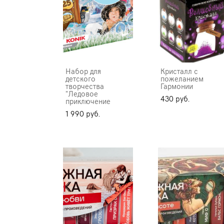
Набор для
Кристалл с
детского
пожеланием
творчества
Гармонии
"Ледовое
430 pуб.
приключение
1 990 pуб.