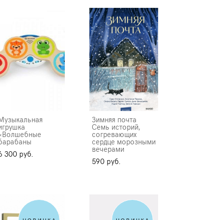
Музыкальная
Зимняя почта
игрушка
Семь историй,
«Волшебные
согревающих
барабаны
сердце морозными
вечерами
6 300 pуб.
590 pуб.