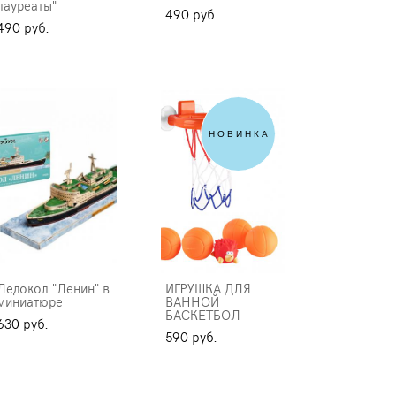
лауреаты"
490 pуб.
490 pуб.
НОВИНКА
Ледокол "Ленин" в
ИГРУШКА ДЛЯ
миниатюре
ВАННОЙ
БАСКЕТБОЛ
630 pуб.
590 pуб.