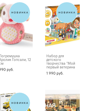
НОВИНКА
НОВИНКА
Погремушка
Набор для
Кролик Гопсали, 12
детского
см
творчества "Мой
первый ветерина
990 pуб.
1 990 pуб.
НОВИНКА