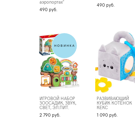
аэропортах"
490 pуб.
490 pуб.
НОВИНКА
ИГРОВОЙ НАБОР
РАЗВИВАЮЩИЙ
ЗООСАДИК, ЗВУК,
КУБИК КОТЁНОК
СВЕТ, ЭЛ.ПИТ.
КЕКС
2 790 pуб.
1 090 pуб.