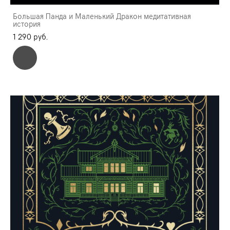
Большая Панда и Маленький Дракон медитативная
история
1 290 pуб.