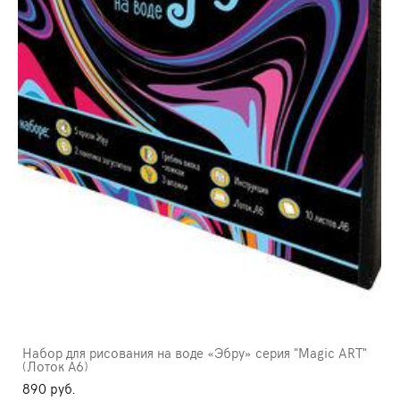
Набор для рисования на воде «Эбру» серия "Magic ART"
(Лоток А6)
890 pуб.