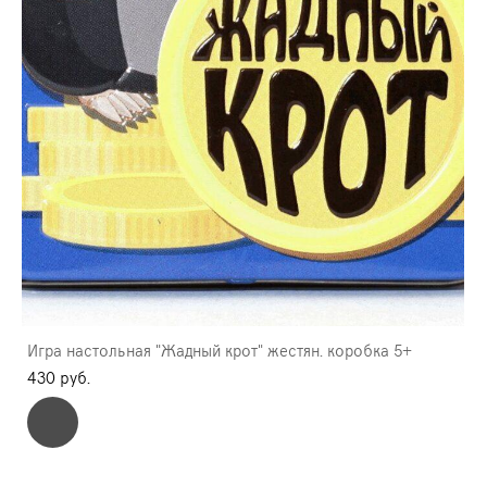
Игра настольная "Жадный крот" жестян. коробка 5+
430 pуб.