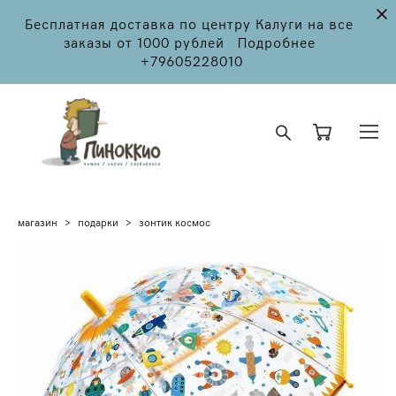
Бесплатная доставка по центру Калуги на все
заказы от 1000 рублей Подробнее
+79605228010
магазин
>
подарки
>
зонтик космос