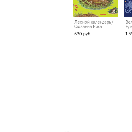
Лесной календарь/
Ве
Сюзанна Риха
Ед
590 pуб.
1 5