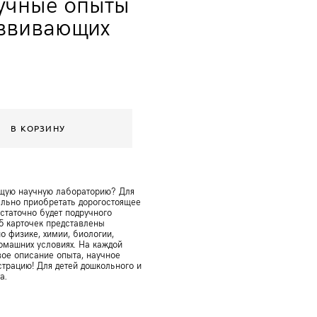
учные опыты
азвивающих
В КОРЗИНУ
ящую научную лабораторию? Для
ельно приобретать дорогостоящее
статочно будет подручного
25 карточек представлены
 физике, химии, биологии,
омашних условиях. На каждой
вое описание опыта, научное
трацию! Для детей дошкольного и
а.