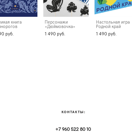
ликая книга
Персонажи
Настольная игра
инорогов
«Дюймовочка»​
Родной край
90 pуб.
1 490 pуб.
1 490 pуб.
КОНТАКТЫ:
+7 960 522 80 10