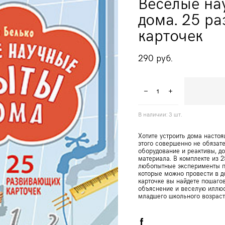
Веселые на
дома. 25 р
карточек
290 pуб.
В наличии:
3
шт.
Хотите устроить дома насто
этого совершенно не обязат
оборудование и реактивы, до
материала. В комплекте из 
любопытные эксперименты по
которые можно провести в д
карточке вы найдете пошаго
объяснение и веселую иллюс
младшего школьного возраст