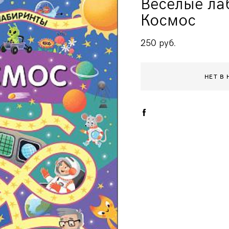
Весёлые ла
Космос
250 pуб.
НЕТ В