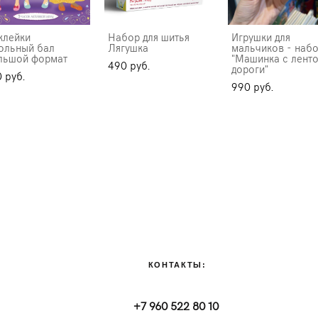
клейки
Набор для шитья
Игрушки для
ольный бал
Лягушка
мальчиков - наб
льшой формат
"Машинка с лент
490 pуб.
дороги"
 pуб.
990 pуб.
КОНТАКТЫ:
+7 960 522 80 10