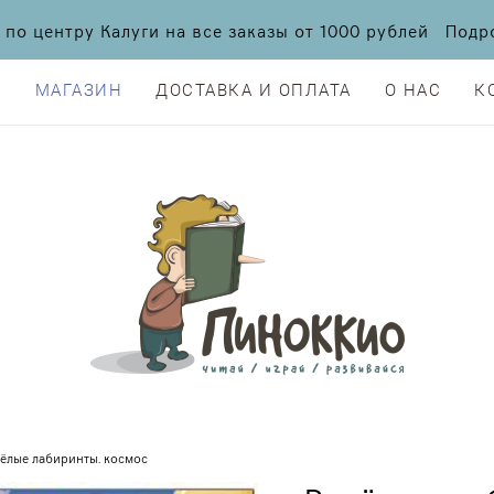
а по центру Калуги на все заказы от 1000 рублей По
Я
МАГАЗИН
ДОСТАВКА И ОПЛАТА
О НАС
К
Я
МАГАЗИН
ДОСТАВКА И ОПЛАТА
О НАС
К
ёлые лабиринты. космос