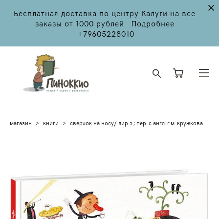
Бесплатная доставка по центру Калуги на все
заказы от 1000 рублей Подробнее
+79605228010
магазин
>
книги
>
сверчок на носу/ лир э.; пер. с англ. г.м. кружкова