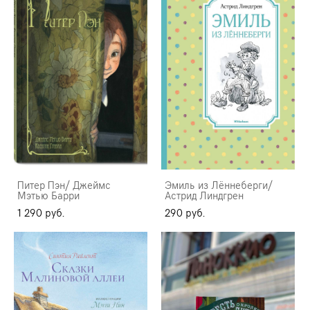
Питер Пэн/ Джеймс
Эмиль из Лённеберги/
Мэтью Барри
Астрид Линдгрен
1 290 pуб.
290 pуб.