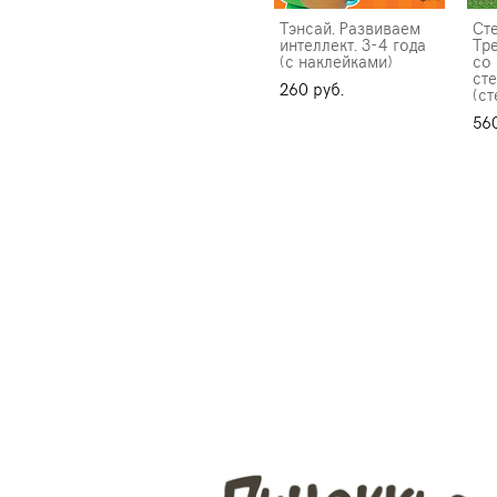
Тэнсай. Развиваем
Ст
интеллект. 3-4 года
Тр
(с наклейками)
со
ст
260 pуб.
(с
560