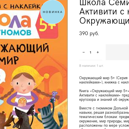
Школа Семи
Активити с 
НОВИНКА
Окружающи
390 pуб.
В наличии:
1
шт.
Окружающий мир 5+ (Серия 
наклейками»), книжка с нак
Книга «Окружающий мир 5+»
Активити с наклейками» пре
кругозора и знаний об окруж
Вместе с гномиком Долькой
навыки, решая разнообразны
тематическим блокам: предм
окружение, мир природы, ми
расположены по мере усложн