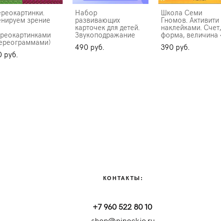
ереокартинки.
Набор
Школа Семи
енируем зрение
развивающих
Гномов. Активити
карточек для детей.
наклейками. Счет,
ереокартинками
Звукоподражание
форма, величина
тереограммами)
490 pуб.
390 pуб.
 pуб.
КОНТАКТЫ:
+7 960 522 80 10
shop@pinockio.ru