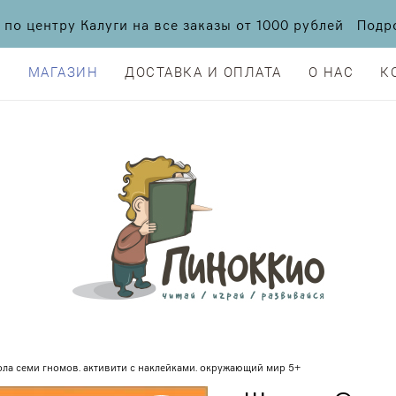
а по центру Калуги на все заказы от 1000 рублей По
Я
МАГАЗИН
ДОСТАВКА И ОПЛАТА
О НАС
К
Я
МАГАЗИН
ДОСТАВКА И ОПЛАТА
О НАС
К
ла семи гномов. активити с наклейками. окружающий мир 5+