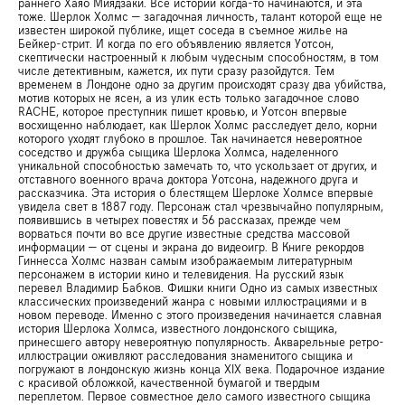
раннего Хаяо Миядзаки. Все истории когда-то начинаются, и эта
тоже. Шерлок Холмс — загадочная личность, талант которой еще не
известен широкой публике, ищет соседа в съемное жилье на
Бейкер-стрит. И когда по его объявлению является Уотсон,
скептически настроенный к любым чудесным способностям, в том
числе детективным, кажется, их пути сразу разойдутся. Тем
временем в Лондоне одно за другим происходят сразу два убийства,
мотив которых не ясен, а из улик есть только загадочное слово
RACHE, которое преступник пишет кровью, и Уотсон впервые
восхищенно наблюдает, как Шерлок Холмс расследует дело, корни
которого уходят глубоко в прошлое. Так начинается невероятное
соседство и дружба сыщика Шерлока Холмса, наделенного
уникальной способностью замечать то, что ускользает от других, и
отставного военного врача доктора Уотсона, надежного друга и
рассказчика. Эта история о блестящем Шерлоке Холмсе впервые
увидела свет в 1887 году. Персонаж стал чрезвычайно популярным,
появившись в четырех повестях и 56 рассказах, прежде чем
ворваться почти во все другие известные средства массовой
информации — от сцены и экрана до видеоигр. В Книге рекордов
Гиннесса Холмс назван самым изображаемым литературным
персонажем в истории кино и телевидения. На русский язык
перевел Владимир Бабков. Фишки книги Одно из самых известных
классических произведений жанра с новыми иллюстрациями и в
новом переводе. Именно с этого произведения начинается славная
история Шерлока Холмса, известного лондонского сыщика,
принесшего автору невероятную популярность. Акварельные ретро-
иллюстрации оживляют расследования знаменитого сыщика и
погружают в лондонскую жизнь конца XIX века. Подарочное издание
с красивой обложкой, качественной бумагой и твердым
переплетом. Первое совместное дело самого известного сыщика