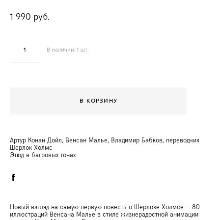
1 990 pуб.
В наличии:
1
шт.
В КОРЗИНУ
Артур Конан Дойл, Венсан Малье, Владимир Бабков, переводчик
Шерлок Холмс
Этюд в багровых тонах
Новый взгляд на самую первую повесть о Шерлоке Холмсе — 80
иллюстраций Венсана Малье в стиле жизнерадостной анимации