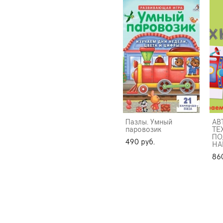
Пазлы. Умный
АВ
паровозик
ТЕ
ПО
490 pуб.
НА
86