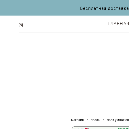
Бесплатная доставк
ГЛАВНА
ГЛАВНА
магазин
>
пазлы
>
пазл умноже