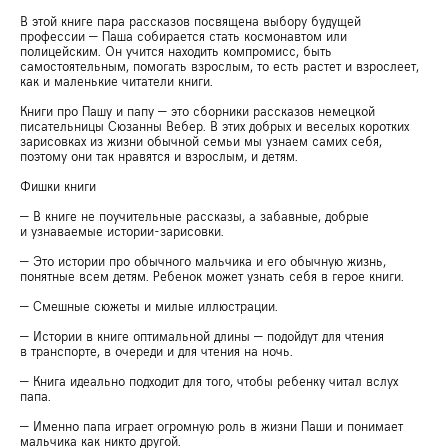
В этой книге пара рассказов посвящена выбору будущей
профессии — Паша собирается стать космонавтом или
полицейским. Он учится находить компромисс, быть
самостоятельным, помогать взрослым, то есть растет и взрослеет,
как и маленькие читатели книги.
Книги про Пашу и папу — это сборники рассказов немецкой
писательницы Сюзанны Вебер. В этих добрых и веселых коротких
зарисовках из жизни обычной семьи мы узнаем самих себя,
поэтому они так нравятся и взрослым, и детям.
Фишки книги
— В книге не поучительные рассказы, а забавные, добрые
и узнаваемые истории-зарисовки.
— Это истории про обычного мальчика и его обычную жизнь,
понятные всем детям. Ребенок может узнать себя в герое книги.
— Смешные сюжеты и милые иллюстрации.
— Истории в книге оптимальной длины — подойдут для чтения
в транспорте, в очереди и для чтения на ночь.
— Книга идеально подходит для того, чтобы ребенку читал вслух
папа.
— Именно папа играет огромную роль в жизни Паши и понимает
мальчика как никто другой.