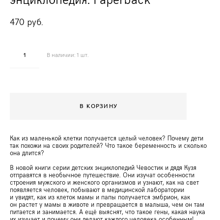
470 pуб.
В наличии:
1
шт.
В КОРЗИНУ
Как из маленькой клетки получается целый человек? Почему дети
так похожи на своих родителей? Что такое беременность и сколько
она длится?
В новой книги серии детских энциклопедий Чевостик и дядя Кузя
отправятся в необычное путешествие. Они изучат особенности
строения мужского и женского организмов и узнают, как на свет
появляется человек, побывают в медицинской лаборатории
и увидят, как из клеток мамы и папы получается эмбрион, как
он растет у мамы в животе и превращается в малыша, чем он там
питается и занимается. А ещё выяснят, что такое гены, какая наука
их изучает и почему они делают каждого человека особенным!