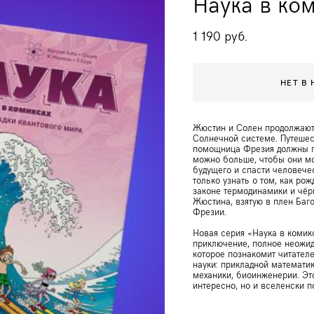
Наука в ком
1 190 pуб.
НЕТ В
Жюстин и Солен продолжают
Солнечной системе. Путешес
помощница Фрезия должны п
можно больше, чтобы они мо
будущего и спасти человечес
только узнать о том, как рож
законе термодинамики и чёр
Жюстина, взятую в плен Баг
Фрезии.
Новая серия «Наука в комик
приключение, полное неожид
которое познакомит читател
науки: прикладной математик
механики, биоинженерии. Эт
интересно, но и вселенски п