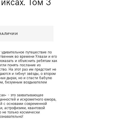
иксах. Том 3
 НАЛИЧИИ
 удивительное путешествие по
твенник во времени Улвази и его
оказать и объяснить ребятам как
гли понять послание из
тво. На этот раз им предстоит не
даются и гибнут звёзды, о втором
ных дырах, но и спасти бабулю
ом, безумным воздыхателем
сах» - это захватывающее
анностей и искрометного юмора,
ей с основами современной
и, астрофизики, квантовой
о не только космически
ознавательно!