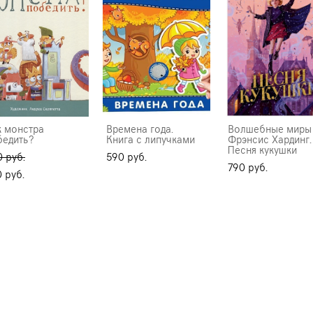
к монстра
Времена года.
Волшебные миры
бедить?
Книга с липучками
Фрэнсис Хардинг.
Песня кукушки
 pуб.
590 pуб.
790 pуб.
 pуб.