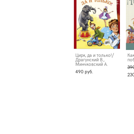
Цирк, да и только!/
Ка
Драгунский В.,
по
Минчковский А.
390
490 pуб.
230