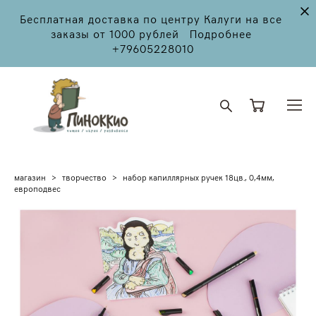
Бесплатная доставка по центру Калуги на все
заказы от 1000 рублей Подробнее
+79605228010
магазин
>
творчество
>
набор капиллярных ручек 18цв., 0,4мм,
европодвес