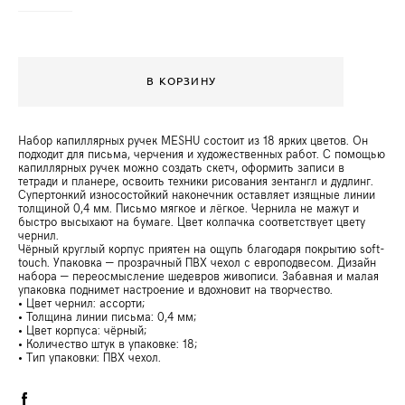
В КОРЗИНУ
Набор капиллярных ручек MESHU состоит из 18 ярких цветов. Он
подходит для письма, черчения и художественных работ. С помощью
капиллярных ручек можно создать скетч, оформить записи в
тетради и планере, освоить техники рисования зентангл и дудлинг.
Супертонкий износостойкий наконечник оставляет изящные линии
толщиной 0,4 мм. Письмо мягкое и лёгкое. Чернила не мажут и
быстро высыхают на бумаге. Цвет колпачка соответствует цвету
чернил.
Чёрный круглый корпус приятен на ощупь благодаря покрытию soft-
touch. Упаковка — прозрачный ПВХ чехол с европодвесом. Дизайн
набора — переосмысление шедевров живописи. Забавная и малая
упаковка поднимет настроение и вдохновит на творчество.
• Цвет чернил: ассорти;
• Толщина линии письма: 0,4 мм;
• Цвет корпуса: чёрный;
• Количество штук в упаковке: 18;
• Тип упаковки: ПВХ чехол.