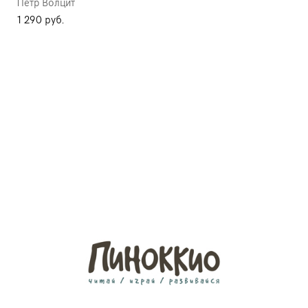
Петр Волцит
1 290 pуб.