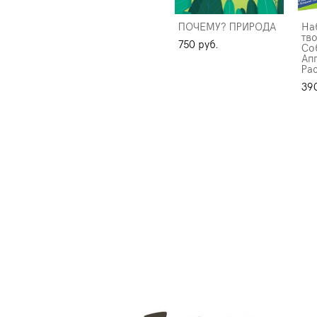
ПОЧЕМУ? ПРИРОДА
На
тво
750 pуб.
Со
Ап
Рас
390