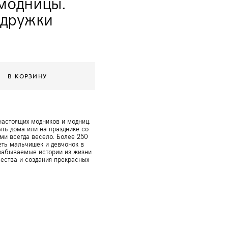
модницы.
одружки
В КОРЗИНУ
настоящих модников и модниц.
быть дома или на празднике со
ми всегда весело. Более 250
еть мальчишек и девчонок в
езабываемые истории из жизни
чества и создания прекрасных