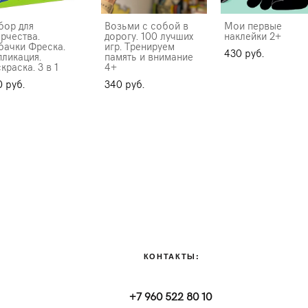
бор для
Возьми с собой в
Мои первые
рчества.
дорогу. 100 лучших
наклейки 2+
бачки Фреска.
игр. Тренируем
430 pуб.
пликация.
память и внимание
краска. 3 в 1
4+
 pуб.
340 pуб.
КОНТАКТЫ:
+7 960 522 80 10