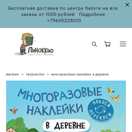
Бесплатная доставка по центру Калуги на все
заказы от 1000 рублей Подробнее
+79605228010
магазин
>
творчество
>
многоразовые наклейки. в деревне