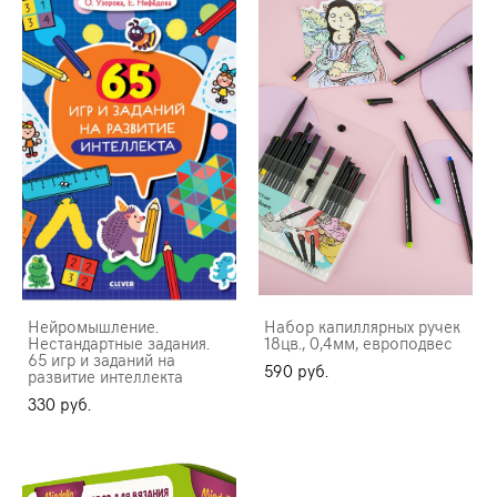
Нейромышление.
Набор капиллярных ручек
Нестандартные задания.
18цв., 0,4мм, европодвес
65 игр и заданий на
590 pуб.
развитие интеллекта
330 pуб.