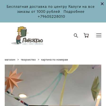
Бесплатная доставка по центру Калуги на все
заказы от 1000 рублей Подробнее
+79605228010
магазин
>
творчество
>
картина по номерам