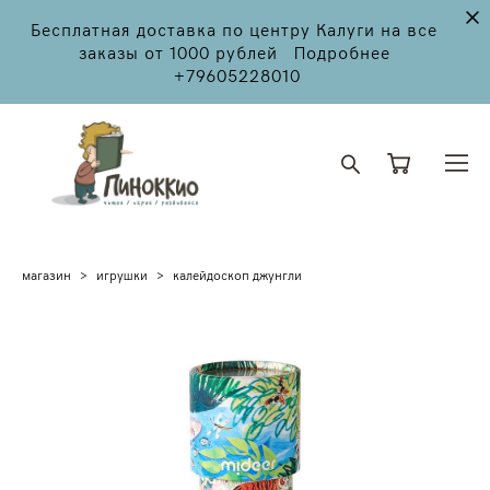
Бесплатная доставка по центру Калуги на все
заказы от 1000 рублей Подробнее
+79605228010
магазин
>
игрушки
>
калейдоскоп джунгли