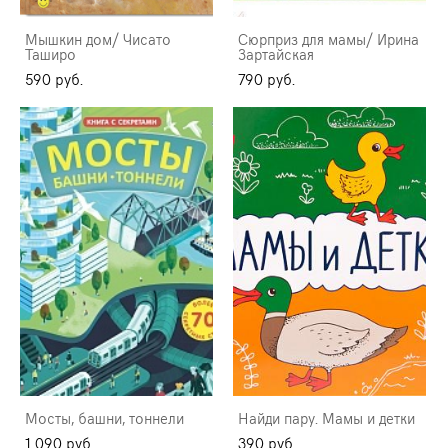
Мышкин дом/ Чисато
Сюрприз для мамы/ Ирина
Таширо
Зартайская
590 pуб.
790 pуб.
Мосты, башни, тоннели
Найди пару. Мамы и детки
1 090 pуб.
390 pуб.