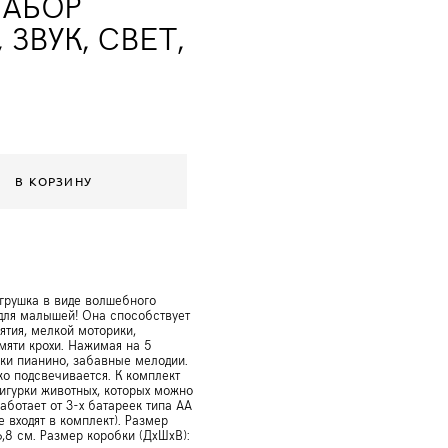
НАБОР
ЗВУК, СВЕТ,
В КОРЗИНУ
грушка в виде волшебного
для малышей! Она способствует
ятия, мелкой моторики,
мяти крохи. Нажимая на 5
ки пианино, забавные мелодии.
ко подсвечивается. К комплект
фигурки животных, которых можно
работает от 3-х батареек типа АА
е входят в комплект). Размер
6,8 см. Размер коробки (ДxШxВ):