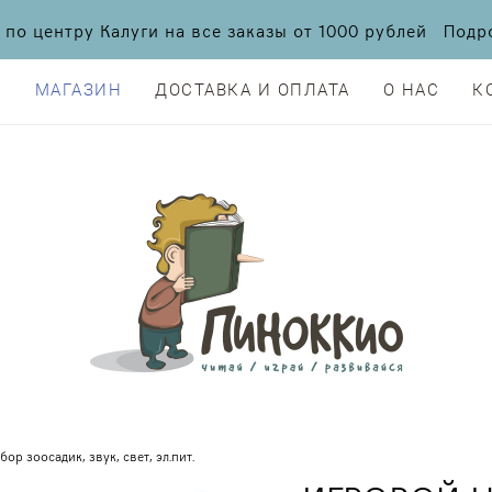
а по центру Калуги на все заказы от 1000 рублей По
Я
МАГАЗИН
ДОСТАВКА И ОПЛАТА
О НАС
К
Я
МАГАЗИН
ДОСТАВКА И ОПЛАТА
О НАС
К
ор зоосадик, звук, свет, эл.пит.