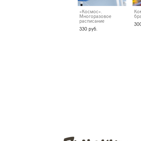
«Космос».
Ко
Многоразовое
бр
расписание
300
330 pуб.