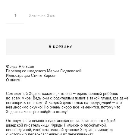
В наличии:
2
шт.
В КОРЗИНУ
Фрида Нильсон
Перевод со шведского Марии Людковской
Иллюстрации Стины Вирсен
О книге
Семилетней Хедвиг кажется, что она — единственный ребёнок
во всём мире. Ведь они с родителями живут в такой глуши, где даже
поговорить не с кем. И каждый день похож на предыдущий — это
невыносимо скучно! Но очень скоро всё изменится, потому что
Хедвиг наконец то пойдёт в школу!
Остроумная и немного хулиганская серия книг известнейшей
шведской писательницы Фриды Нильсон о любопытной,
непоседливой, изобретательной девочке Хедвиг начинается
с историй о первоклассниках и их переживаниях.