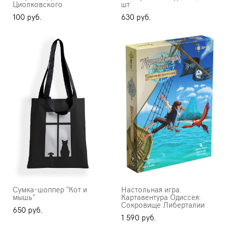
Циолковского
шт
100 pуб.
630 pуб.
Сумка-шоппер "Кот и
Настольная игра
мышь"
Картавентура Одиссея:
Сокровище Либерталии
650 pуб.
1 590 pуб.