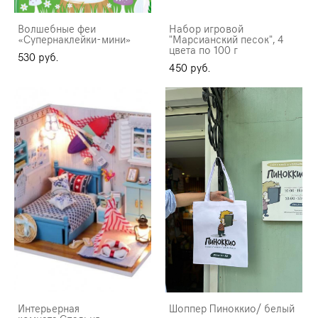
Волшебные феи
Набор игровой
«Супернаклейки-мини»
"Марсианский песок", 4
цвета по 100 г
530 pуб.
450 pуб.
Интерьерная
Шоппер Пиноккио/ белый