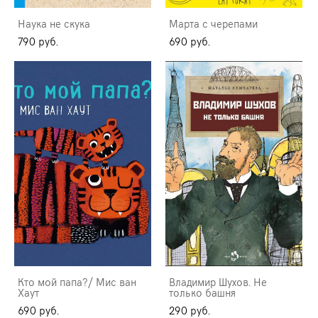
Наука не скука
Марта с черепами
790 pуб.
690 pуб.
Кто мой папа?/ Мис ван
Владимир Шухов. Не
Хаут
только башня
690 pуб.
290 pуб.