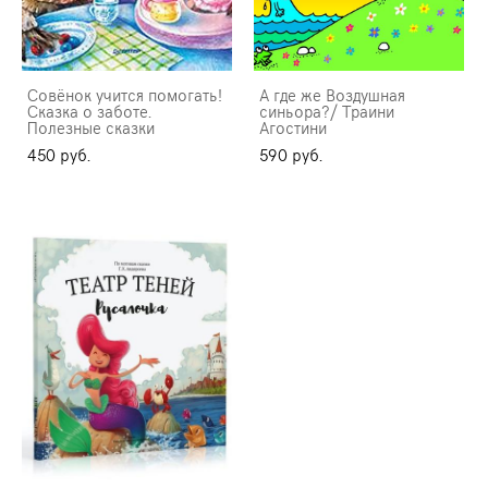
Совёнок учится помогать!
А где же Воздушная
Сказка о заботе.
синьора?/ Траини
Полезные сказки
Агостини
450 pуб.
590 pуб.