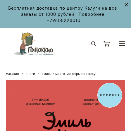
Бесплатная доставка по центру Калуги на все
заказы от 1000 рублей Подробнее
+79605228010
магазин
>
книги
>
эмиль и марго. монстры повсюду!
НОВИНКА