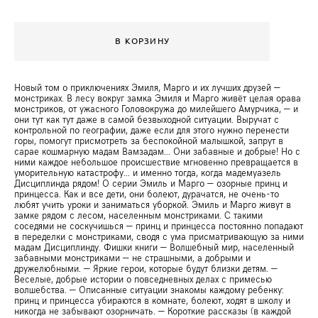
В КОРЗИНУ
Новый том о приключениях Эмиля, Марго и их лучших друзей —
монстриках. В лесу вокруг замка Эмиля и Марго живёт целая орава
монстриков, от ужасного Головокружа до милейшего Амурчика, — и
они тут как тут даже в самой безвыходной ситуации. Выручат с
контрольной по географии, даже если для этого нужно перенести
горы, помогут присмотреть за беспокойной малышкой, запрут в
сарае кошмарную мадам Вамзадам... Они забавные и добрые! Но с
ними каждое небольшое происшествие мгновенно превращается в
уморительную катастрофу... и именно тогда, когда мадемуазель
Дисциплинда рядом! О серии Эмиль и Марго — озорные принц и
принцесса. Как и все дети, они болеют, дурачатся, не очень-то
любят учить уроки и заниматься уборкой. Эмиль и Марго живут в
замке рядом с лесом, населенным монстриками. С такими
соседями не соскучишься — принц и принцесса постоянно попадают
в переделки с монстриками, сводя с ума присматривающую за ними
мадам Дисциплинду. Фишки книги — Волшебный мир, населенный
забавными монстриками — не страшными, а добрыми и
дружелюбными. — Яркие герои, которые будут близки детям. —
Веселые, добрые истории о повседневных делах с примесью
волшебства. — Описанные ситуации знакомы каждому ребенку:
принц и принцесса убираются в комнате, болеют, ходят в школу и
никогда не забывают озорничать. — Короткие рассказы (в каждой