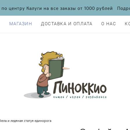
а по центру Калуги на все заказы от 1000 рублей По
Я
МАГАЗИН
ДОСТАВКА И ОПЛАТА
О НАС
К
Я
МАГАЗИН
ДОСТАВКА И ОПЛАТА
О НАС
К
йела и ледяная статуя единорога