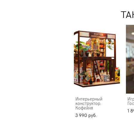
ТА
Интерьерный
Иг
конструктор.
Го
Кофейня
1 8
3 990 pуб.