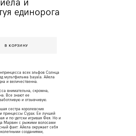
йела и
туя единорога
В КОРЗИНУ
онпринцесса всех эльфов Солнца
езд мультфильма bayala. Айела
дна и величественна.
сса внимательна, скромна,
на. Все знают ее
заботливую и отзывчивую.
шая сестра королевских
и принцессы Сурах. Ее лучшей
ая и по-детски игривая Фея. Но и
да Марвин с рыжими волосами
сный факт: Айела окружает себя
колепными созданиями,