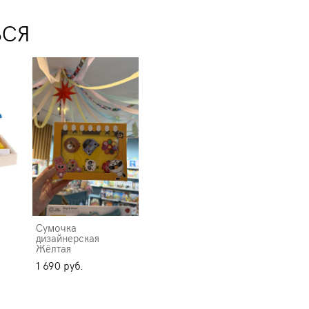
ЬСЯ
Сумочка
дизайнерская
Жёлтая
1 690 pуб.