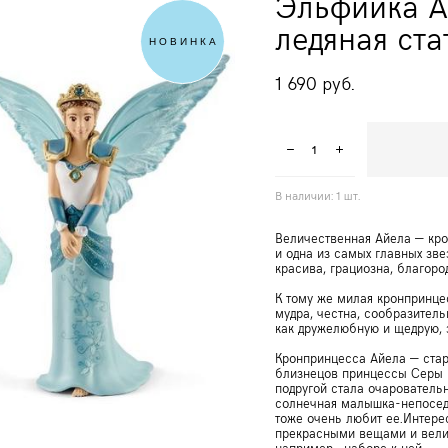
Эльфийка А
ледяная ста
НОВИНКА
1 690 pуб.
В наличии:
1
шт.
Величественная Айела — кр
и одна из самых главных зв
красива, грациозна, благоро
К тому же милая кронпринце
мудра, честна, сообразитель
как дружелюбную и щедрую, 
Кронпринцесса Айела — стар
близнецов принцессы Серы 
подругой стала очаровательн
солнечная малышка-непосе
тоже очень любит ее.Интере
прекрасными вещами и вели