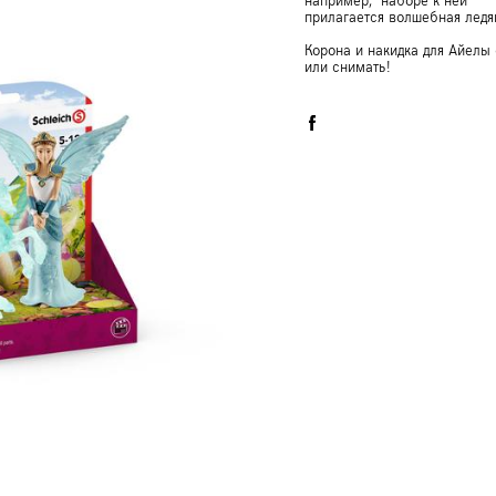
например, наборе к ней
прилагается волшебная ледя
Корона и накидка для Айелы
или снимать!