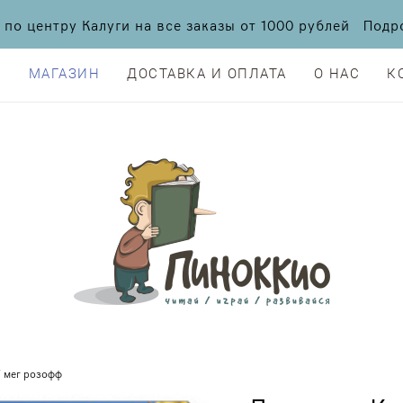
а по центру Калуги на все заказы от 1000 рублей По
Я
МАГАЗИН
ДОСТАВКА И ОПЛАТА
О НАС
К
Я
МАГАЗИН
ДОСТАВКА И ОПЛАТА
О НАС
К
/ мег розофф