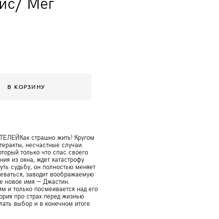
йс/ Мег
В КОРЗИНУ
ЕЛЕЙКак страшно жить! Кругом
теракты, несчастные случаи.
оторый только что спас своего
ия из окна, ждет катастрофу
уть судьбу, он полностью меняет
деваться, заводит воображаемую
е новое имя — Джастин.
им и только посмеивается над его
ория про страх перед жизнью
лать выбор и в конечном итоге