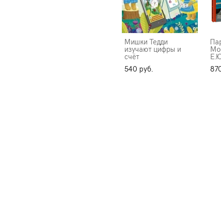
Мишки Тедди
Па
изучают цифры и
Мо
счёт
Е.Ю
540 pуб.
870