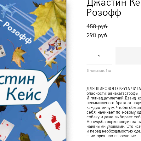
Джастин Ке
Розофф
450 pуб.
290 pуб.
В наличии:
1
шт.
ДЛЯ ШИРОКОГО КРУГА ЧИТАТ
опасности: авиакатастрофы, 
И пятнадцатилетний Дэвид, к
несмышленого брата от паден
каждую минуту. Чтобы обман
себя: начинает по-новому о
собаку и даже выбирает себ
Но судьба зорко следит за н
наивными уловками. Это ист
и перед необходимостью сде
— история про взросление.