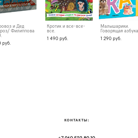
ровоз и Дед
Кротик и все-все-
Малышарики.
роз/ Филиппова
все.
Говорящая азбук
.
1 490 pуб.
1 290 pуб.
 pуб.
КОНТАКТЫ:
+7 960 522 80 10