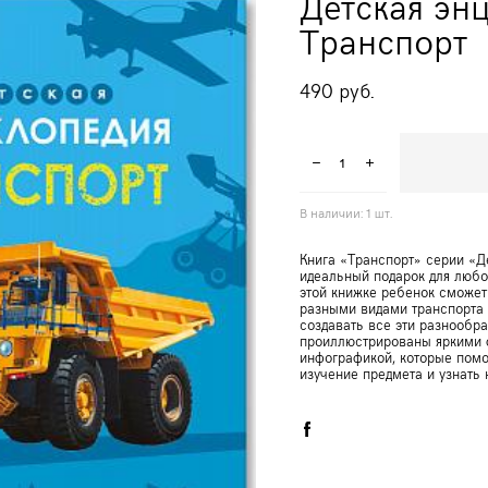
Детская энц
Транспорт
490 pуб.
В наличии:
1
шт.
Книга «Транспорт» серии «Д
идеальный подарок для любо
этой книжке ребенок сможет
разными видами транспорта 
создавать все эти разнооб
проиллюстрированы яркими 
инфографикой, которые помо
изучение предмета и узнать