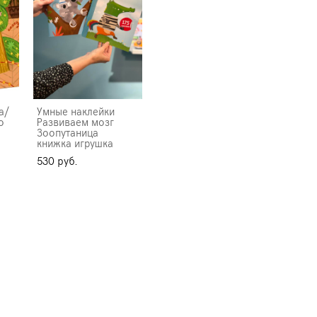
а/
Умные наклейки
о
Развиваем мозг
Зоопутаница
книжка игрушка
530 pуб.