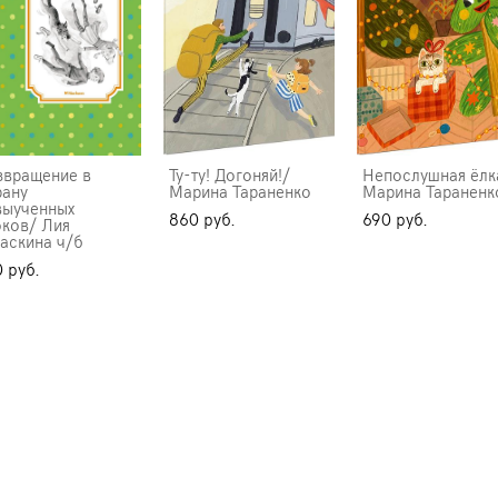
звращение в
Ту-ту! Догоняй!/
Непослушная ёлк
рану
Марина Тараненко
Марина Тараненк
выученных
860 pуб.
690 pуб.
оков/ Лия
раскина ч/б
 pуб.