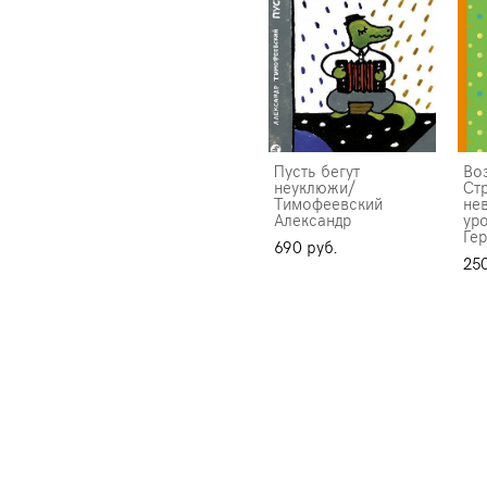
Пусть бегут
Во
неуклюжи/
Ст
Тимофеевский
не
Александр
ур
Ге
690 pуб.
250