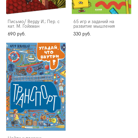
Письмо/ Верду И.; Пер. с
65 игр и заданий на
кат. М. Гойхман
развитие мышления
690 pуб.
330 pуб.