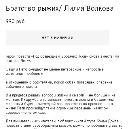
Братство рыжих/ Лилия Волкова
990 pуб.
НЕТ В НАЛИЧИИ
Герои повести «Под созвездием Бродячих Псов» снова вместе! На
этот раз Летку,
Сашу и Петю ожидают не менее интересные и непростые
испытания: проблемы
в отношениях с родителями, поиск собак-потеряшек, спасение
собачьего приюта.
Им придется решать вопросы жизни и смерти — не больше и не
меньше. Их дружба и готовность помогать людям и бездомным
животным будет в очередной раз проверена на прочность, а в
жизни Пети произойдут такие огромные перемены, каких он
совершенно не ожидал.
Для внимательных читателей, любящих книги Артура Конан Дойла,
повесть станет своеобразным квизом: можно попробовать угадать,