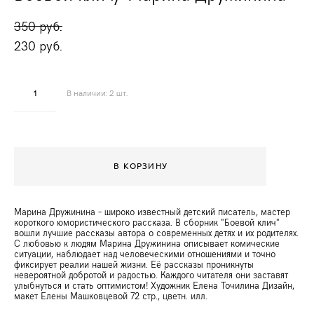
350 pуб.
230 pуб.
В наличии:
2
шт.
В КОРЗИНУ
Марина Дружинина – широко известный детский писатель, мастер
короткого юмористического рассказа. В сборник "Боевой клич"
вошли лучшие рассказы автора о современных детях и их родителях.
С любовью к людям Марина Дружинина описывает комические
ситуации, наблюдает над человеческими отношениями и точно
фиксирует реалии нашей жизни. Её рассказы проникнуты
невероятной добротой и радостью. Каждого читателя они заставят
улыбнуться и стать оптимистом! Художник Елена Точилина Дизайн,
макет Елены Машковцевой 72 стр., цветн. илл.