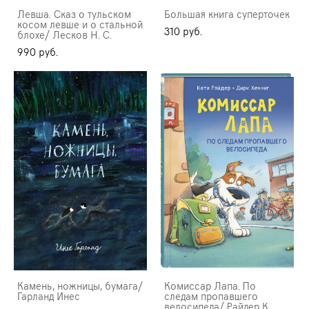
Левша. Сказ о тульском
Большая книга суперточек
косом левше и о стальной
310 pуб.
блохе/ Лесков Н. С.
990 pуб.
Камень, ножницы, бумага/
Комиссар Лапа. По
Гарланд Инес
следам пропавшего
велосипеда/ Райдер К.