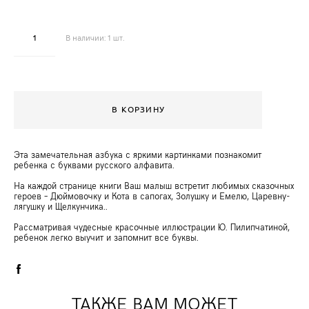
В наличии:
1
шт.
В КОРЗИНУ
Эта замечательная азбука с яркими картинками познакомит
ребенка с буквами русского алфавита.
На каждой странице книги Ваш малыш встретит любимых сказочных
героев – Дюймовочку и Кота в сапогах, Золушку и Емелю, Царевну-
лягушку и Щелкунчика..
Рассматривая чудесные красочные иллюстрации Ю. Пилипчатиной,
ребенок легко выучит и запомнит все буквы.
ТАКЖЕ ВАМ МОЖЕТ