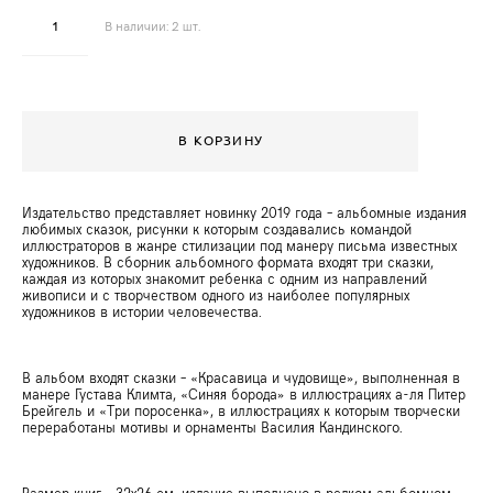
В наличии:
2
шт.
В КОРЗИНУ
Издательство представляет новинку 2019 года – альбомные издания
любимых сказок, рисунки к которым создавались командой
иллюстраторов в жанре стилизации под манеру письма известных
художников. В сборник альбомного формата входят три сказки,
каждая из которых знакомит ребенка с одним из направлений
живописи и с творчеством одного из наиболее популярных
художников в истории человечества.
В альбом входят сказки – «Красавица и чудовище», выполненная в
манере Густава Климта, «Синяя борода» в иллюстрациях а-ля Питер
Брейгель и «Три поросенка», в иллюстрациях к которым творчески
переработаны мотивы и орнаменты Василия Кандинского.
Размер книг – 32х26 см, издание выполнено в редком альбомном