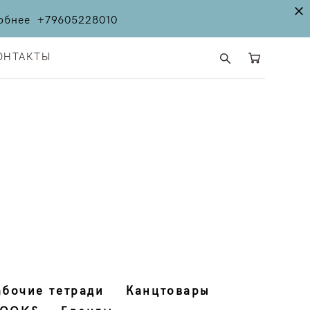
дробнее
+79605228010
ОНТАКТЫ
ОНТАКТЫ
абочие тетради
Канцтовары