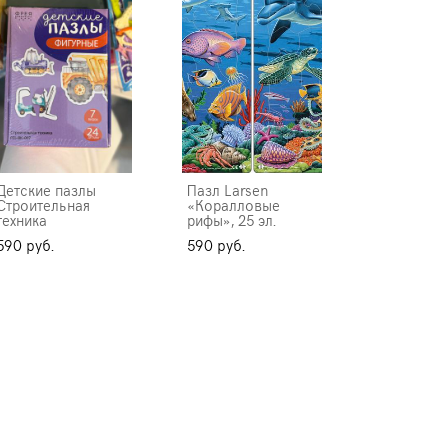
Детские пазлы
Пазл Larsen
Строительная
«Коралловые
техника
рифы», 25 эл.
590 pуб.
590 pуб.