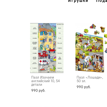
Игрушки
Под
Пазл Изучаем
Пазл «Лошади»,
английский 10, 54
50 эл.
детали
990 pуб.
990 pуб.