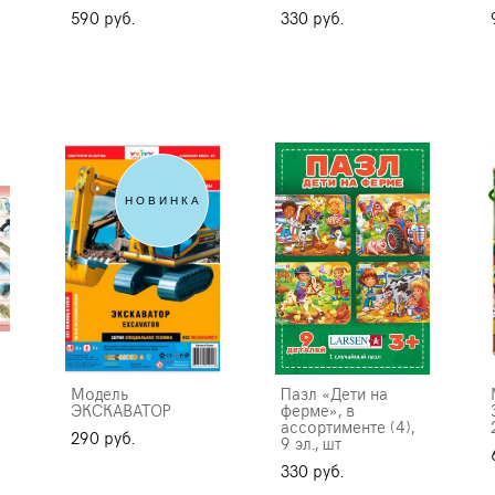
590 pуб.
330 pуб.
НОВИНКА
Модель
Пазл «Дети на
ЭКСКАВАТОР
ферме», в
ассортименте (4),
290 pуб.
9 эл., шт
330 pуб.