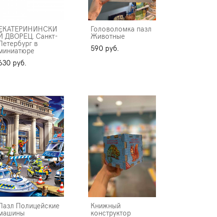
ЕКАТЕРИНИНСКИ
Головоломка пазл
Й ДВОРЕЦ. Санкт-
Животные
Петербург в
590 pуб.
миниатюре
630 pуб.
Пазл Полицейские
Книжный
машины
конструктор