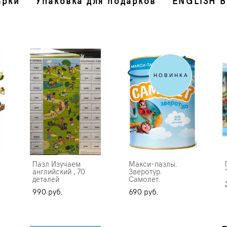
арки
Упаковка для подарков
ENGLISH 
НОВИНКА
Пазл Изучаем
Макси-пазлы.
английский , 70
Зверотур.
деталей
Самолет.
990 pуб.
690 pуб.