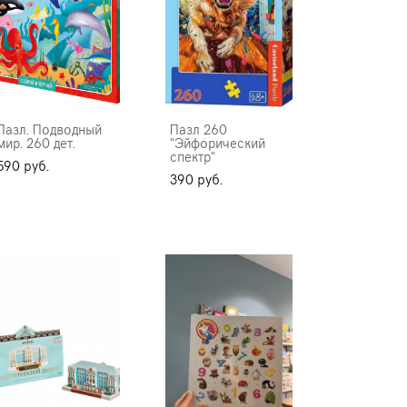
Пазл. Подводный
Пазл 260
мир. 260 дет.
"Эйфорический
спектр"
590 pуб.
390 pуб.