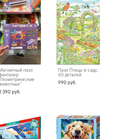
Магнитный пазл
Пазл Птицы в саду,
фантазер
60 деталей
"Геометрические
990 pуб.
животные"
2 390 pуб.