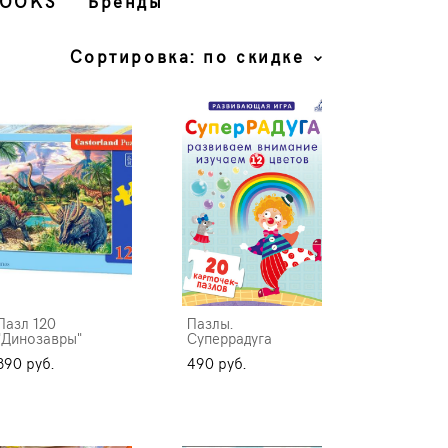
BOOKS
Бренды
Сортировка:
по скидке
Пазл 120
Пазлы.
"Динозавры"
Суперрадуга
390 pуб.
490 pуб.