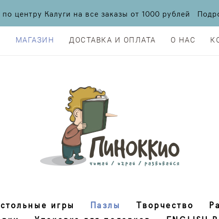
а по центру Калуги на все заказы от 1000 рублей По
Я
МАГАЗИН
ДОСТАВКА И ОПЛАТА
О НАС
К
Я
МАГАЗИН
ДОСТАВКА И ОПЛАТА
О НАС
К
стольные игры
Пазлы
Творчество
Р