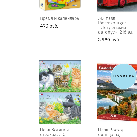
Время и календарь
3D-пазл
Ravensburger
490 pуб.
«Лондонский
автобус», 216 эл.
3 990 pуб.
НОВИНКА
Пазл Котята и
Пазл Восход
стрекоза, 10
солнца над