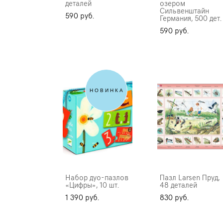
деталей
озером
Сильвенштайн
590 pуб.
Германия, 500 дет.
590 pуб.
НОВИНКА
Набор дуо-пазлов
Пазл Larsen Пруд,
«Цифры», 10 шт.
48 деталей
1 390 pуб.
830 pуб.