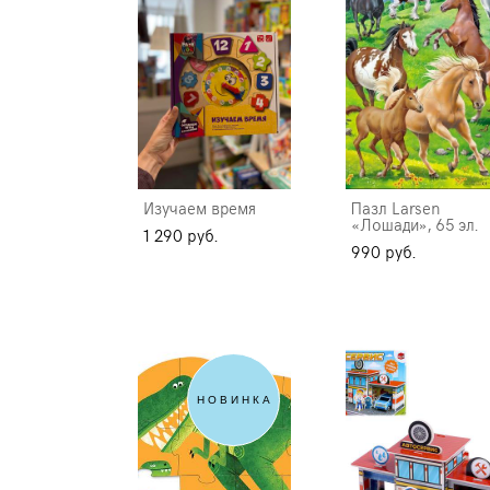
Изучаем время
Пазл Larsen
«Лошади», 65 эл.
1 290 pуб.
990 pуб.
НОВИНКА