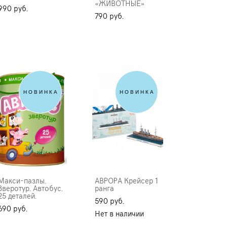
«ЖИВОТНЫЕ»
990 pуб.
790 pуб.
НОВИНКА
НОВИНКА
Макси-пазлы.
АВРОРА Крейсер 1
Зверотур. Автобус.
ранга
25 деталей.
590 pуб.
690 pуб.
Нет в наличии