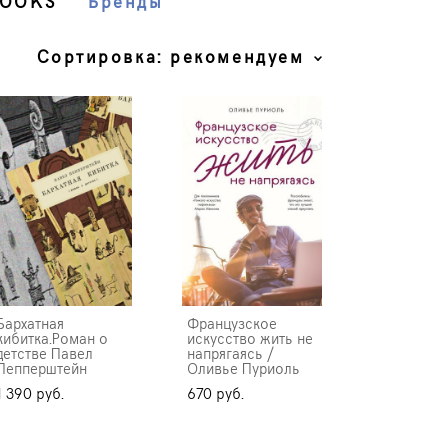
BOOKS
Бренды
Сортировка:
рекомендуем
Бархатная
Французское
кибитка.Роман о
искусство жить не
детстве Павел
напрягаясь /
Пепперштейн
Оливье Пуриоль
1 390 pуб.
670 pуб.