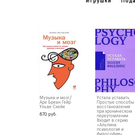
Игрушки
Под
Музыка и мозг/
Устала уставать
Аре Бреан Гейр
Простые способы
Ульве Скейе
восстановления
при хроническом
870 pуб.
переутомлении
Входит в серию
«Альпина:
психология и
философия»