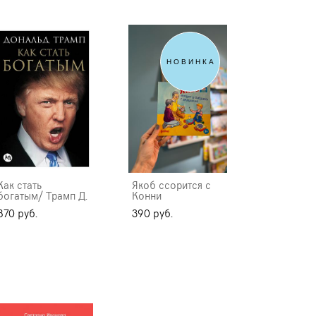
НОВИНКА
Как стать
Якоб ссорится с
богатым/ Трамп Д.
Конни
870 pуб.
390 pуб.