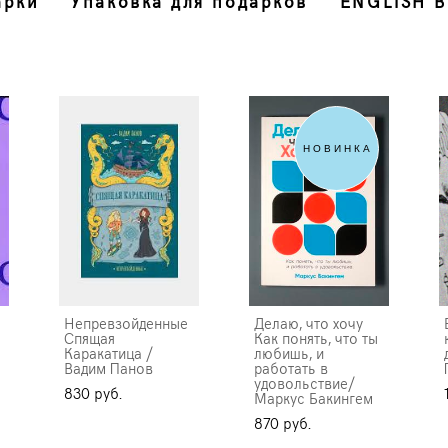
арки
Упаковка для подарков
ENGLISH 
НОВИНКА
Непревзойденные
Делаю, что хочу
Спящая
Как понять, что ты
Каракатица /
любишь, и
Вадим Панов
работать в
удовольствие/
830 pуб.
Маркус Бакингем
870 pуб.