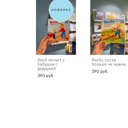
НОВИНКА
Якоб ночует у
Якобу соска
бабушки с
больше не нужна
дедушкой
390 pуб.
390 pуб.