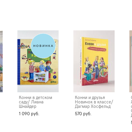
НОВИНКА
Конни в детском
Конни и друзья
саду/ Лиана
Новичок в классе/
Шнайдер
Дагмар Хосфельд
1 090 pуб.
570 pуб.