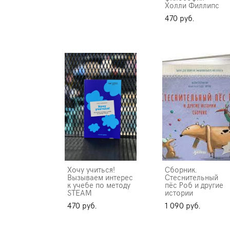
Холли Филлипс
470 pуб.
Хочу учиться!
Сборник.
Вызываем интерес
Стеснительный
к учебе по методу
пёс Роб и другие
STEAM
истории
470 pуб.
1 090 pуб.