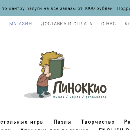
а по центру Калуги на все заказы от 1000 рублей По
Я
МАГАЗИН
ДОСТАВКА И ОПЛАТА
О НАС
К
Я
МАГАЗИН
ДОСТАВКА И ОПЛАТА
О НАС
К
стольные игры
Пазлы
Творчество
Р