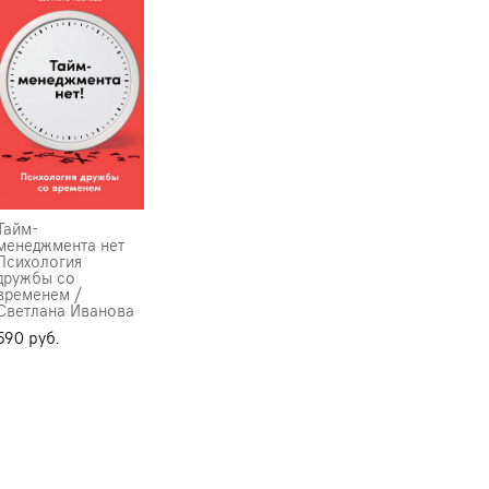
Тайм-
менеджмента нет
Психология
дружбы со
временем /
Светлана Иванова
590 pуб.