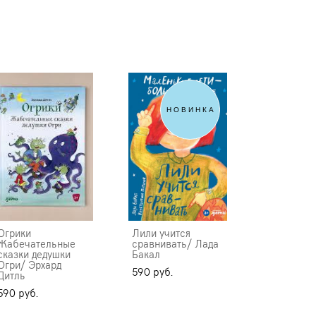
НОВИНКА
Огрики
Лили учится
Жабечательные
сравнивать/ Лада
сказки дедушки
Бакал
Огри/ Эрхард
590 pуб.
Дитль
590 pуб.