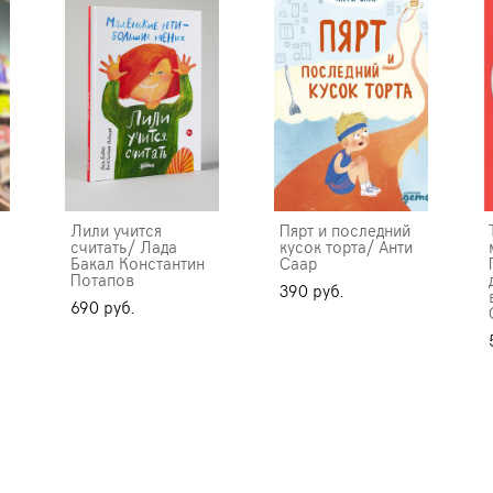
Лили учится
Пярт и последний
считать/ Лада
кусок торта/ Анти
Бакал Константин
Саар
Потапов
390 pуб.
690 pуб.