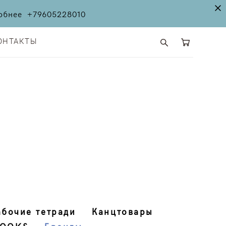
дробнее
+79605228010
ОНТАКТЫ
ОНТАКТЫ
абочие тетради
Канцтовары